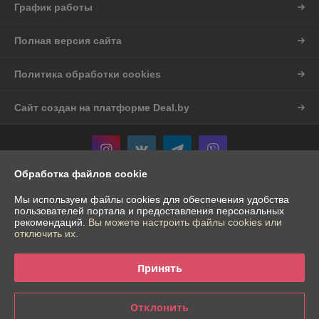
График работы
Полная версия сайта
Политика обработки cookies
Сайт создан на платформе Deal.by
Обработка файлов cookie
Информация для покупателя
Мы используем файлы cookies для обеспечения удобства
пользователей портала и предоставления персональных
Индивидуальный предприниматель:
ИП Шостак Александр Андреевич
рекомендаций.
Вы можете настроить файлы cookies или
Гродненская обл. д.Богуславово д.16
отключить их.
Регистрационный номер ЕГР: 591874676
Принять
УНП: 591874676
Регистрационный орган: Щучинский исполком
Отклонить