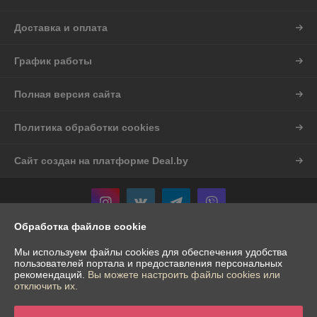
Доставка и оплата
График работы
Полная версия сайта
Политика обработки cookies
Сайт создан на платформе Deal.by
Обработка файлов cookie
Информация для покупателя
Мы используем файлы cookies для обеспечения удобства
пользователей портала и предоставления персональных
Индивидуальный предприниматель:
ИП Шостак Александр Андреевич
рекомендаций.
Вы можете настроить файлы cookies или
Гродненская обл. д.Богуславово д.16
отключить их.
Регистрационный номер ЕГР: 591874676