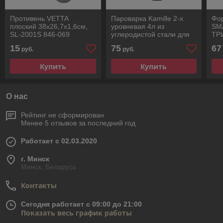
Противень VETTA
Пароварка Kamille 2-х
Фо
плоский 38x26,7x1,6см,
уровневая 4л из
SM
SL-2001S 846-069
углеродистой стали для
ТР
приготовления пищи для
P4
15
75
67
руб.
руб.
индукции и газа KM-5822
Купить
Купить
О нас
Рейтинг не сформирован
Менее 5 отзывов за последний год
Работает с 02.03.2020
г. Минск
Минск, Беларусь
Контакты
Сегодня работает с 09:00 до 21:00
Показать весь график работы