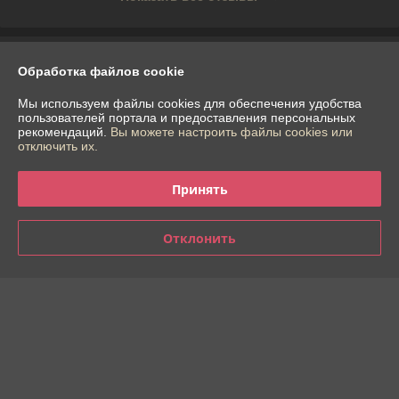
О нас
Обработка файлов cookie
Контакты
Мы используем файлы cookies для обеспечения удобства
пользователей портала и предоставления персональных
рекомендаций.
Вы можете настроить файлы cookies или
Доставка и оплата
отключить их.
График работы
Принять
Полная версия сайта
Отклонить
Политика обработки cookies
Сайт создан на платформе Deal.by