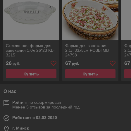
Стеклянная форма для
Форма для запекания
Фо
запекания 1,0л 26*23 KL-
2,1л 33х5см РОЗЫ МВ
2,
3215
24798
24
26
67
67
руб.
руб.
Купить
Купить
О нас
Рейтинг не сформирован
Менее 5 отзывов за последний год
Работает с 02.03.2020
г. Минск