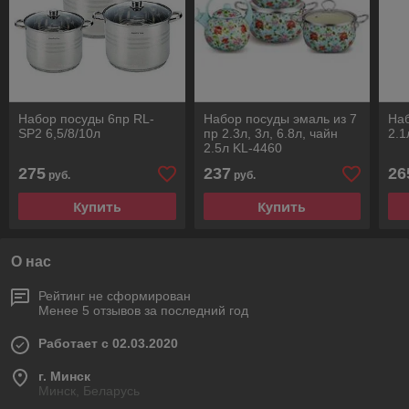
Набор посуды 6пр RL-
Набор посуды эмаль из 7
Наб
SP2 6,5/8/10л
пр 2.3л, 3л, 6.8л, чайн
2.1
2.5л KL-4460
275
237
26
руб.
руб.
Купить
Купить
О нас
Рейтинг не сформирован
Менее 5 отзывов за последний год
Работает с 02.03.2020
г. Минск
Минск, Беларусь