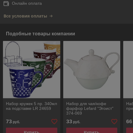
Онлайн оплата
Все условия оплаты
Подобные товары компании
Набор кружек 5 пр. 340мл
Набор для чая/кофе
Наб
на подставке LR 24659
фарфор Lefard "Эгоист"
пре
374-069
73
33
66
руб.
руб.
Купить
Купить