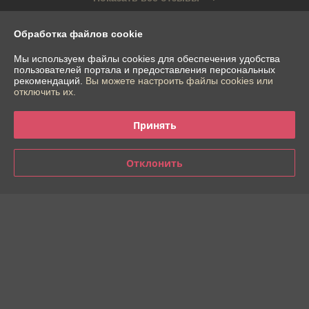
Обработка файлов cookie
О нас
Мы используем файлы cookies для обеспечения удобства
пользователей портала и предоставления персональных
Контакты
рекомендаций.
Вы можете настроить файлы cookies или
отключить их.
Доставка и оплата
Принять
График работы
Отклонить
Полная версия сайта
Политика обработки cookies
Сайт создан на платформе Deal.by