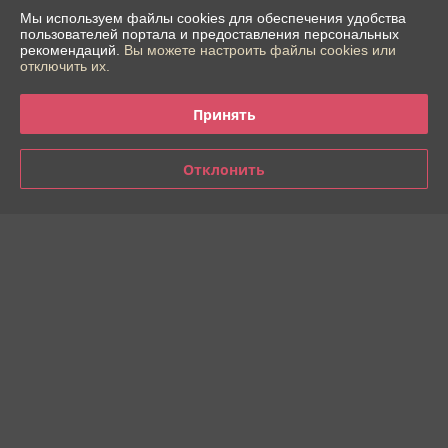
Мы используем файлы cookies для обеспечения удобства
пользователей портала и предоставления персональных
Контакты
рекомендаций.
Вы можете настроить файлы cookies или
отключить их.
Доставка и оплата
Принять
График работы
Отклонить
Полная версия сайта
Политика обработки cookies
Сайт создан на платформе Deal.by
Информация для покупателя
Индивидуальный предприниматель:
ИП Шостак Александр Андреевич