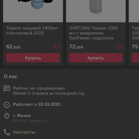
Термос пищевой 1800мл.
SVBT1000 Термос 1000
Тер
пластиковый 2029
мл с заварником,
100
SunFlower, подсолнух
SVB
62
72
75
руб.
руб.
Купить
Купить
О нас
Рейтинг не сформирован
Менее 5 отзывов за последний год
Работает с 02.03.2020
г. Минск
Минск, Беларусь
Контакты