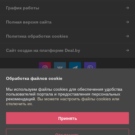
График работы
Полная версия сайта
Политика обработки cookies
Сайт создан на платформе Deal.by
Обработка файлов cookie
Информация для покупателя
Мы используем файлы cookies для обеспечения удобства
пользователей портала и предоставления персональных
Индивидуальный предприниматель:
ИП Шостак Александр Андреевич
рекомендаций.
Вы можете настроить файлы cookies или
Гродненская обл. д.Богуславово д.16
отключить их.
Регистрационный номер ЕГР: 591874676
Принять
УНП: 591874676
Регистрационный орган: Щучинский исполком
Отклонить