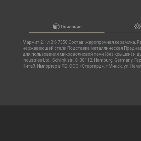
Описание
Мармит 2,1 л BK-7358 Состав: жаропрочная керамика. Раз
нержавеющей стали Подставка металлическая Предназ
для пользования микроволновой печи (без крышки) и ду
Industries Ltd., Schlink str., 8, 38112, Hamburg, Germany,
Китай. Импортер в РБ: ООО «Старгард», г.Минск, ул. Неми