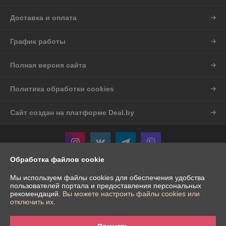
Доставка и оплата
График работы
Полная версия сайта
Политика обработки cookies
Сайт создан на платформе Deal.by
Обработка файлов cookie
Информация для покупателя
Мы используем файлы cookies для обеспечения удобства
пользователей портала и предоставления персональных
Индивидуальный предприниматель:
ИП Шостак Александр Андреевич
рекомендаций.
Вы можете настроить файлы cookies или
Гродненская обл. д.Богуславово д.16
отключить их.
Регистрационный номер ЕГР: 591874676