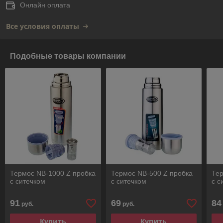
Онлайн оплата
Все условия оплаты
Подобные товары компании
Термос NВ-1000 Z пробка
Термос NВ-500 Z пробка
Тер
с ситечком
с ситечком
с с
91
69
84
руб.
руб.
Купить
Купить