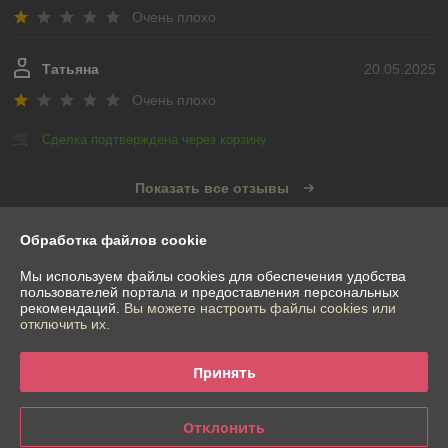
Очень плохо
Татьяна
20.05.2025
Очень плохо
Сделка подтверждена через корзину
Показать все отзывы
Обработка файлов cookie
О нас
Мы используем файлы cookies для обеспечения удобства
пользователей портала и предоставления персональных
Контакты
рекомендаций.
Вы можете настроить файлы cookies или
отключить их.
Доставка и оплата
Принять
График работы
Отклонить
Полная версия сайта