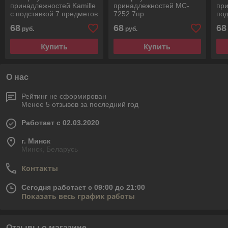
принадлежностей Kamille
принадлежностей MC-
при
с подставкой 7 предметов
7252 7пр
под
нейлоновые с ручкой под
не
68
68
68
руб.
руб.
дерево KM-5236
Купить
Купить
О нас
Рейтинг не сформирован
Менее 5 отзывов за последний год
Работает с 02.03.2020
г. Минск
Минск, Беларусь
Контакты
Сегодня работает с 09:00 до 21:00
Показать весь график работы
Отзывы о магазине