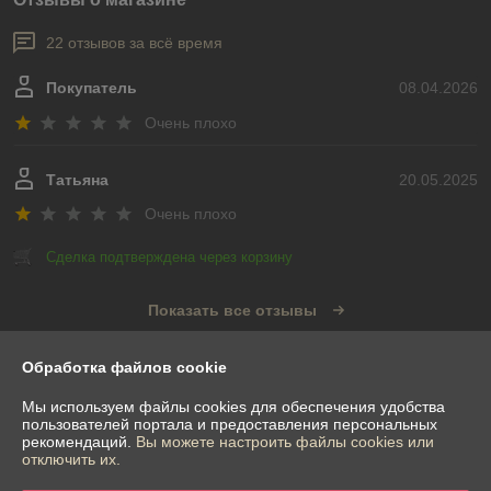
22 отзывов за всё время
Покупатель
08.04.2026
Очень плохо
Татьяна
20.05.2025
Очень плохо
Сделка подтверждена через корзину
Показать все отзывы
Обработка файлов cookie
О нас
Мы используем файлы cookies для обеспечения удобства
пользователей портала и предоставления персональных
Контакты
рекомендаций.
Вы можете настроить файлы cookies или
отключить их.
Доставка и оплата