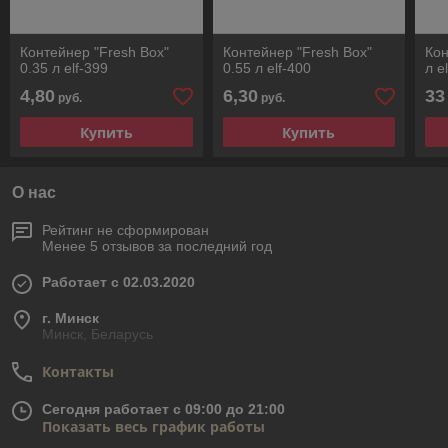
Контейнер "Fresh Box"
Контейнер "Fresh Box"
Кон
0.35 л elf-399
0.55 л elf-400
л e
4,80
6,30
33
руб.
руб.
Купить
Купить
О нас
Рейтинг не сформирован
Менее 5 отзывов за последний год
Работает с 02.03.2020
г. Минск
Минск, Беларусь
Контакты
Сегодня работает с 09:00 до 21:00
Показать весь график работы