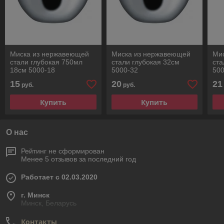
Миска из нержавеющей
Миска из нержавеющей
Ми
стали глубокая 750мл
стали глубокая 32см
ста
18см 5000-18
5000-32
500
15
20
21
руб.
руб.
Купить
Купить
О нас
Рейтинг не сформирован
Менее 5 отзывов за последний год
Работает с 02.03.2020
г. Минск
Минск, Беларусь
Контакты