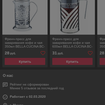
Френч-пресс для
Френч-пресс для
Фре
заваривания кофе и чая
заваривания кофе и чая
зав
350мл BELLA CUCINA BC-
600мл BELLA CUCINA BC-
35
1104
1120
11
28
31
28
руб.
руб.
Купить
Купить
О нас
Рейтинг не сформирован
Менее 5 отзывов за последний год
Работает с 02.03.2020