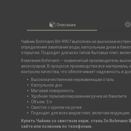
Описание
Чайник Bohmann BH-9907 выполнен из высококачестве
определения закипания воды, капсульным дном и баке
открытия. Подходит для всех типов бытовых плит, вкл
Компания Bohmann – знаменитый производитель высок
аксессуаров. В процессе производства все материалы
контролю качества, что обеспечивает надежность и д
Высококачественная нержавеющая сталь
Капсульное дно
Матовая поверхность
Удобная термоизолированная ручка из бакелита
Объем: 3 л
Свисток с курком на ручке
Подходит для всех видов плит, включая индукцию
Купить Чайник со свистком нерж. сталь 3л Bohmann B
сайте или позвонив по телефонам.