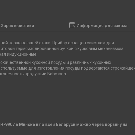
Характеристики
Информация для заказа
нной нержавеющей стали. Прибор оснащён свистком для
литовой термоизолированной ручкой с курковым механизмом
ючая индукционные.
окачественной кухонной посуды и различных кухонных
, используемые для изготовления посуды подвергаются строжайше
олговечность продукции Bohmann.
H-9907 в Минске и по всей Беларуси можно через корзину на