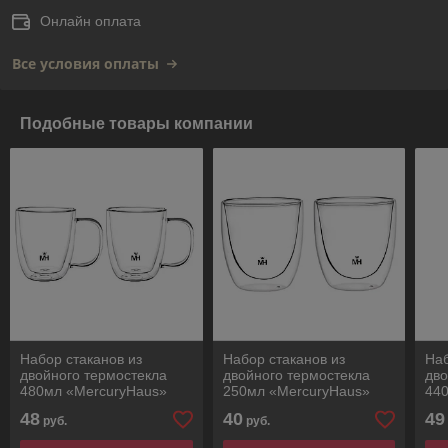
Онлайн оплата
Все условия оплаты
Подобные товары компании
Набор стаканов из
Набор стаканов из
Наб
двойного термостекла
двойного термостекла
дво
480мл «MercuryHaus»
250мл «MercuryHaus»
44
Thermo MC-6489
Thermo MC-6485
Th
48
40
49
руб.
руб.