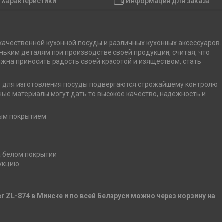
Характеристики
Информация для заказа
качественной кухонной посуды и различных кухонных аксессуаров.
ьким деталям при производстве своей продукции, считая, что
олжна приносить радость своей красотой и изяществом, стать
е для изготовления посуды подвергаются строжайшему контролю
нные материалы могут дать то высокое качество, надежность и
ым покрытием
а белом покрытии
дукцию
ger ZL-874 в Минске и по всей Беларуси можно через корзину на