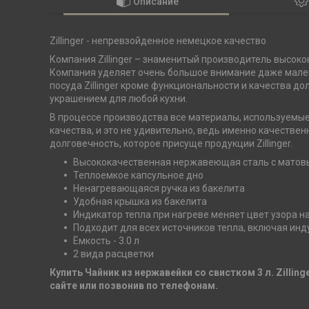
Описание
Zillinger - непревзойденное немецкое качество
Компания Zillinger – знаменитый производитель высоко
Компания уделяет очень большое внимание даже мален
посуда Zillinger кроме функциональности и качества д
украшением для любой кухни.
В процессе производства все материалы, используемы
качества, и это не удивительно, ведь именно качестве
долговечность, которое присуще продукции Zillinger.
Высококачественная нержавеющая сталь с матов
Теплоемкое капсульное дно
Ненагревающаяся ручка из бакелита
Удобная крышка из бакелита
Индикатор тепла при нагреве меняет цвет узора н
Подходит для всех источников тепла, включая ин
Ёмкость - 3.0 л
2 вида расцветки
Купить Чайник из нержавейки со свистком 3 л. Zillin
сайте или позвонив по телефонам.