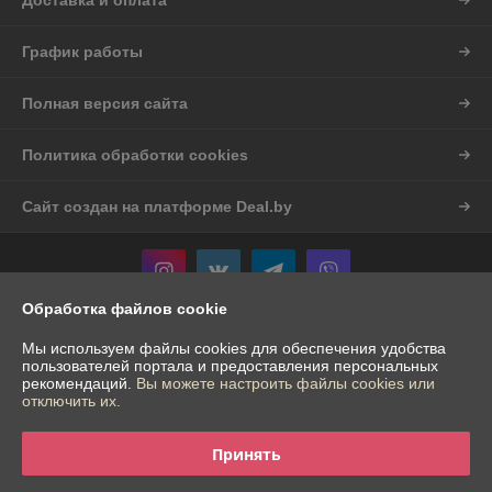
Доставка и оплата
График работы
Полная версия сайта
Политика обработки cookies
Сайт создан на платформе Deal.by
Обработка файлов cookie
Информация для покупателя
Мы используем файлы cookies для обеспечения удобства
пользователей портала и предоставления персональных
Индивидуальный предприниматель:
ИП Шостак Александр Андреевич
рекомендаций.
Вы можете настроить файлы cookies или
Гродненская обл. д.Богуславово д.16
отключить их.
Регистрационный номер ЕГР: 591874676
Принять
УНП: 591874676