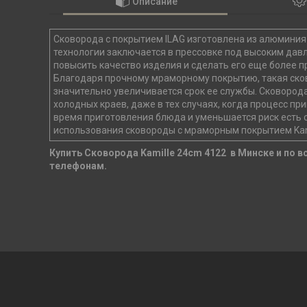
Описание
Сковорода с покрытием ILAG изготовлена из алюминия
технологии заключается в прессовке под высоким дав
повысить качество изделия и сделать его еще более п
Благодаря прочному мраморному покрытию, такая сков
значительно увеличивается срок ее службы. Сковорода
холодных краев, даже в тех случаях, когда процесс п
время приготовления блюда и уменьшается риск есть
использования сковороды с мраморным покрытием Kamil
Купить Сковорода Kamille 24cm 4122
в Минске и по в
телефонам.