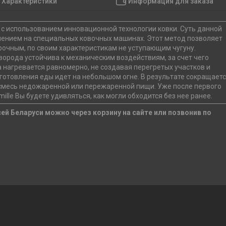
Характеристики
Информация для заказа
 с использованием инновационной технологии ковки. Суть данной
лением на специальных ковочных машинах. Этот метод позволяет
рочным, по своим характеристикам не уступающим чугуну.
орода устойчива к механическим воздействиям, за счет чего
 нагревается равномерно, не создавая перегретых участков и
риготовления еды идет на небольшом огне. В результате сокращает
 смесь недожаренной или пережаренной пищи. Уже после первого
le Вы будете удивляться, как могли обходится без нее ранее.
сей Беларуси можно через корзину на сайте или позвонив по