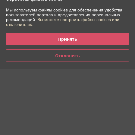
Мы используем файлы cookies для обеспечения удобства
Татьяна
20.05.2025
пользователей портала и предоставления персональных
рекомендаций.
Вы можете настроить файлы cookies или
Очень плохо
отключить их.
Сделка подтверждена через корзину
Принять
Показать все отзывы
Отклонить
О нас
Контакты
Доставка и оплата
График работы
Полная версия сайта