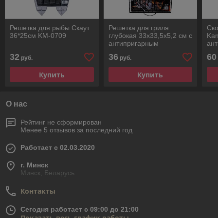
Решетка для рыбы Скаут
Решетка для гриля
Ск
36*25см KM-0709
глубокая 33х33,5х5,2 см с
Kam
антипригарным
ан
покрытием СКАУТ
пок
32
36
60
руб.
руб.
СК-0741
ал
Купить
Купить
О нас
Рейтинг не сформирован
Менее 5 отзывов за последний год
Работает с 02.03.2020
г. Минск
Минск, Беларусь
Контакты
Сегодня работает с 09:00 до 21:00
Показать весь график работы